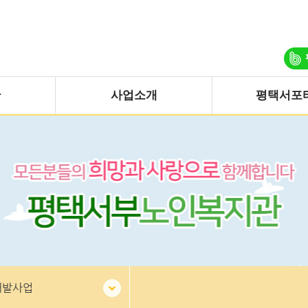
관
사업소개
평택서포
개발사업