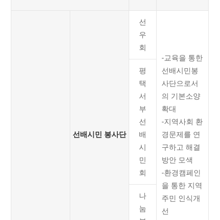
선
우
회
-교육을 통한
평
선배시민봉
택
사단으로서
서
의 기본소양
부
확대
선
-지역사회 환
선배시민 봉사단
배
경문제를 연
시
구하고 해결
민
방안 모색
회
-환경캠페인
을 통한 지역
나
주민 인식개
눔
선