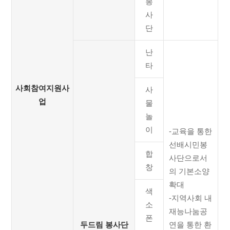
봉
사
단
난
타
사회참여지원사
사
업
물
놀
이
-교육을 통한
선배시민봉
합
사단으로서
창
의 기본소양
확대
색
-지역사회 내
소
재능나눔공
폰
두드림 봉사단
연을 통한 환