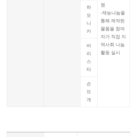
원
하
-재능나눔을
모
통해 제작된
니
물품을 참여
카
자가 직접 지
역사회 나눔
바
활동 실시
리
스
타
손
뜨
개