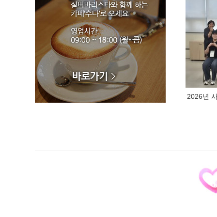
황은순 황주경 봉사단체 꽃길
나눔봉사단 대한적십자 청북봉사회 대한적
십자 포승봉사회 미래공감포럼 나누미봉사
단
민족통일경기도협의회 바르게살기운동안중
읍위원회 바르게살기운동오성면위원회 새
2026년
생활여성회
서부자원봉사대 서평택로타리클럽 서평택
충청여성향우회 아이코리아
안중농협고향주부모임 안중농협농가주부모
임 안중생활개선회 안중읍새마을부녀회
안중중앙라이온스클럽 오성면청소년지도자
위원회 평택도시공사 해피드림봉사단 평택
서해로타리클럽
평택축협사랑부녀회 평택항운노동조합 포
승읍새마을부녀회 포승재향군인회